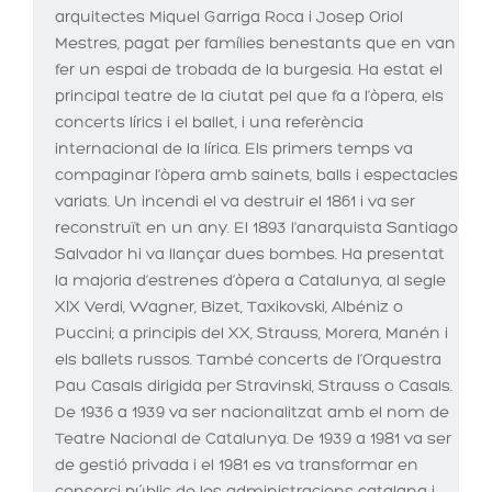
arquitectes Miquel Garriga Roca i Josep Oriol
Mestres, pagat per famílies benestants que en van
fer un espai de trobada de la burgesia. Ha estat el
principal teatre de la ciutat pel que fa a l’òpera, els
concerts lírics i el ballet, i una referència
internacional de la lírica. Els primers temps va
compaginar l’òpera amb sainets, balls i espectacles
variats. Un incendi el va destruir el 1861 i va ser
reconstruït en un any. El 1893 l'anarquista Santiago
Salvador hi va llançar dues bombes. Ha presentat
la majoria d’estrenes d’òpera a Catalunya, al segle
XIX Verdi, Wagner, Bizet, Taxikovski, Albéniz o
Puccini; a principis del XX, Strauss, Morera, Manén i
els ballets russos. També concerts de l’Orquestra
Pau Casals dirigida per Stravinski, Strauss o Casals.
De 1936 a 1939 va ser nacionalitzat amb el nom de
Teatre Nacional de Catalunya. De 1939 a 1981 va ser
de gestió privada i el 1981 es va transformar en