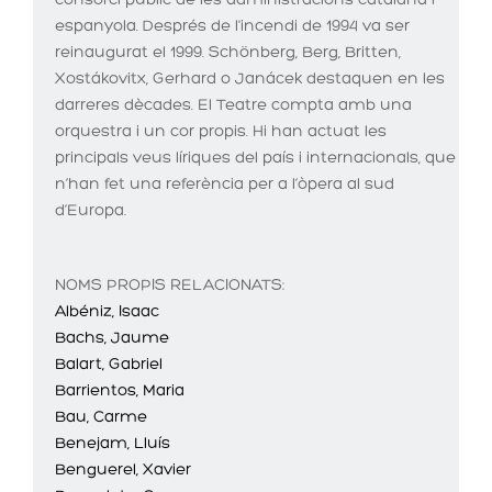
consorci públic de les administracions catalana i
espanyola. Després de l'incendi de 1994 va ser
reinaugurat el 1999. Schönberg, Berg, Britten,
Xostákovitx, Gerhard o Janácek destaquen en les
darreres dècades. El Teatre compta amb una
orquestra i un cor propis. Hi han actuat les
principals veus líriques del país i internacionals, que
n’han fet una referència per a l’òpera al sud
d’Europa.
NOMS PROPIS RELACIONATS:
Albéniz, Isaac
Bachs, Jaume
Balart, Gabriel
Barrientos, Maria
Bau, Carme
Benejam, Lluís
Benguerel, Xavier