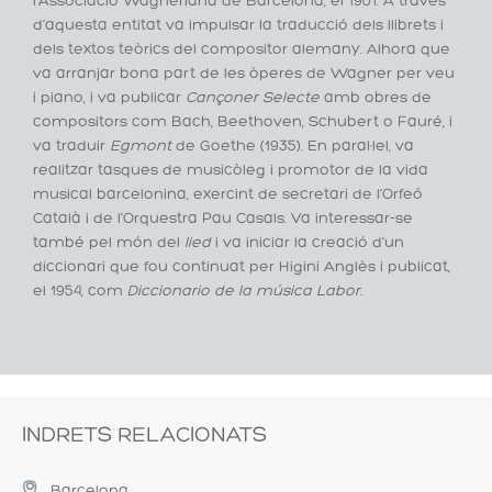
l’Associació Wagneriana de Barcelona, el 1901. A través
d’aquesta entitat va impulsar la traducció dels llibrets i
dels textos teòrics del compositor alemany. Alhora que
va arranjar bona part de les òperes de Wagner per veu
i piano, i va publicar
Cançoner Selecte
amb obres de
compositors com Bach, Beethoven, Schubert o Fauré, i
va traduir
Egmont
de Goethe (1935). En paral·lel, va
realitzar tasques de musicòleg i promotor de la vida
musical barcelonina, exercint de secretari de l’Orfeó
Català i de l’Orquestra Pau Casals. Va interessar-se
també pel món del
lied
i va iniciar la creació d’un
diccionari que fou continuat per Higini Anglès i publicat,
el 1954, com
Diccionario de la música Labor.
INDRETS RELACIONATS
Barcelona