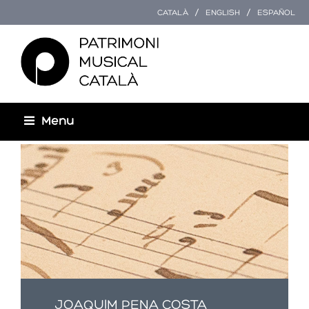
CATALÀ
ENGLISH
ESPAÑOL
Menu
Esteu aquí
JOAQUIM PENA COSTA