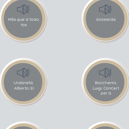
Más que a todo,
Goyescas
fox
Urdaneta,
Boccherini,
Alberto: El
Luigi: Concert
per a