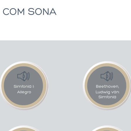
COM SONA
Simfonia I:
Beethoven,
Allegro
Ludwig van:
Simfonia