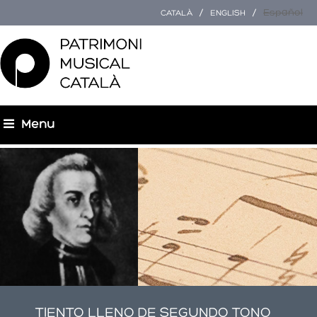
Español
CATALÀ
ENGLISH
Menu
Esteu aquí
TIENTO LLENO DE SEGUNDO TONO